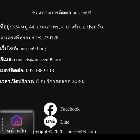
ช่องทางการติดต่อ unseen99
ที่อยู่:
374 หมู่ 44, ถนนสาทร, ต.บางรัก, อ.ปทุมวัน,
จ.นครศรีธรรมราช, 230128
เว็บไซต์:
unseen99.org
อีเมล:
contacts@unseen99.org
เบอร์ติดต่อ:
095-188-9113
เวลาเปิดบริการ:
เปิดบริการตลอด 24 ชม
Facebook
Line
หน้าหลัก
Copyright © 2026 - unseen99.com