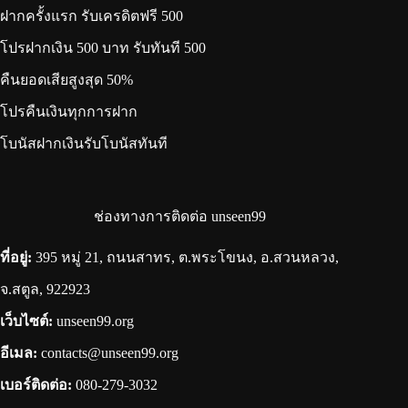
ฝากครั้งแรก รับเครดิตฟรี 500
โปรฝากเงิน 500 บาท รับทันที 500
คืนยอดเสียสูงสุด 50%
โปรคืนเงินทุกการฝาก
โบนัสฝากเงินรับโบนัสทันที
ช่องทางการติดต่อ unseen99
ที่อยู่:
395 หมู่ 21, ถนนสาทร, ต.พระโขนง, อ.สวนหลวง,
จ.สตูล, 922923
เว็บไซต์:
unseen99.org
อีเมล:
contacts@unseen99.org
เบอร์ติดต่อ:
080-279-3032