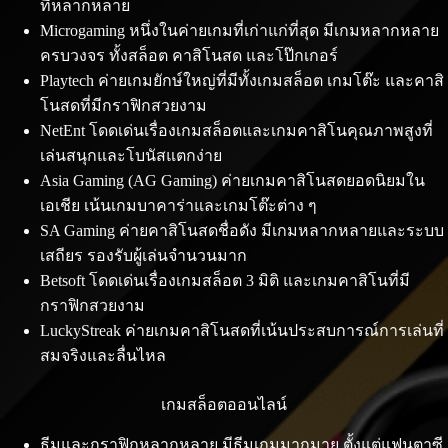
ที่หลากหลาย
Microgaming หนึ่งในค่ายเกมที่เก่าแก่ที่สุด มีเกมหลากหลาย
ครบวงจร ทั้งสล็อต คาสิโนสด และโป๊กเกอร์
Playtech ค่ายเกมยักษ์ใหญ่ที่มีทั้งเกมสล็อต เกมโต๊ะ และคาสิ
โนสดที่มีกราฟิกสวยงาม
NetEnt โดดเด่นเรื่องเกมสล็อตและเกมคาสิโนคุณภาพสูงที่
เล่นสนุกและโบนัสแตกง่าย
Asia Gaming (AG Gaming) ค่ายเกมคาสิโนสดยอดนิยมใน
เอเชีย เน้นเกมบาคาร่าและเกมโต๊ะต่าง ๆ
SA Gaming ค่ายคาสิโนสดชื่อดัง มีเกมหลากหลายและระบบ
เสถียร รองรับผู้เล่นจำนวนมาก
Betsoft โดดเด่นเรื่องเกมสล็อต 3 มิติ และเกมคาสิโนที่มี
กราฟิกสวยงาม
LuckyStreak ค่ายเกมคาสิโนสดที่เน้นประสบการณ์การเล่นที่
สมจริงและลื่นไหล
เกมสล็อตออนไลน์
ธีมและกราฟิกหลากหลาย มีธีมเกมมากมาย ตั้งแต่แฟนตาซี