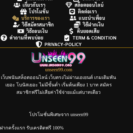
เกี่ยวกับเรา
สล็อตออนไลน์
โปรโมชั่น
ติดต่อเรา
บริการของเรา
แนะนำเพื่อน
วิธีสมัครสมาชิก
วิธีฝากเงิน
วิธีถอนเงิน
คืนยอดเสีย
คำถามที่พบบ่อย
TERM & CONDITION
PRIVACY-POLICY
unseen99.com
เว็บพนันสล็อตออนไลน์ เว็บตรงไม่ผ่านเอเยนต์ เกมเดิมพัน
เยอะ โบนัสเยอะ ไม่มีขั้นต่ำ เริ่มต้นเพียง 1 บาท สมัคร
สมาชิกฟรีไม่เสียค่าใช้จ่ายแม้แต่บาทเดียว
โปรโมชั่นพิเศษจาก unseen99
ฝากครั้งแรก รับเครดิตฟรี 100%