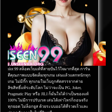
ใกล้
ชิด
slot 99 สล็อตเว็บแท้ที่สายปั่นไว้ใจมากที่สุด การัน
ตีคุณภาพแบบจัดเต็มทุกเกม เล่นแล้วแตกหนักทุก
เกม ไม่มีกั๊ก ทุกเกมในเว็บถูกคัดสรรจากค่าย
ลิขสิทธิ์แท้ระดับโลก ไม่ว่าจะเป็น PG, Joker,
Pragmatic Play หรือ JILI ก็มั่นใจได้ว่าเป็นของแท้
100% ไม่มีการปรับเรต เล่นได้เท่าไหร่ก็ถอนจริง
ทุกยอด ไม่ล็อกยูส ด้วยระบบออโต้ที่รวดเร็วและ