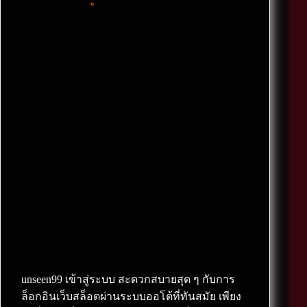
มาก
ทุน
น้อย
ก็
เล่น
ได้
unseen99 เข้าสู่ระบบ สะดวกสบายสุด ๆ กับการ
ล็อกอินเว็บสล็อตผ่านระบบออโต้ที่ทันสมัย เพียง