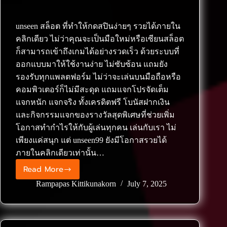
unseen สล็อต ที่ทำให้กดสปินง่ายๆ รวยได้ภายใน
คลิกเดียว ไม่ว่าคุณจะเป็นมือใหม่หรือเซียนสล็อต
ก็สามารถเข้าถึงเกมได้อย่างรวดเร็ว ด้วยระบบที่
ออกแบบมาให้ใช้งานง่าย ไม่ซับซ้อน แถมยัง
รองรับทุกแพลตฟอร์ม ไม่ว่าจะเล่นบนมือถือหรือ
คอมพิวเตอร์ก็ไม่มีสะดุด แถมแจกโปรจัดเต็ม
แจกหนัก แจกจริง ทั้งเครดิตฟรี โบนัสฝากเงิน
และกิจกรรมแจกของรางวัลสุดพิเศษที่ช่วยเพิ่ม
โอกาสทำกำไรให้กับผู้เล่นทุกคน เล่นกับเรา ไม่
เพียงแค่สนุก แต่ unseen99 ยังมีโอกาสรวยได้
ภายในคลิกเดียวเท่านั้น…
Read More
unseen
Rampapas Kittikunakorn
July 7, 2025
สล็อต
กด
สปิ
นง่ายๆ