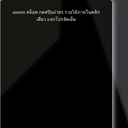
ทุก
สัปดาห์
unseen สล็อต กดสปินง่ายๆ รวยได้ภายในคลิก
เว็บ
เดียว แจกโปรจัดเต็ม
เดียว
ครบ
ทุก
ความ
สนุก