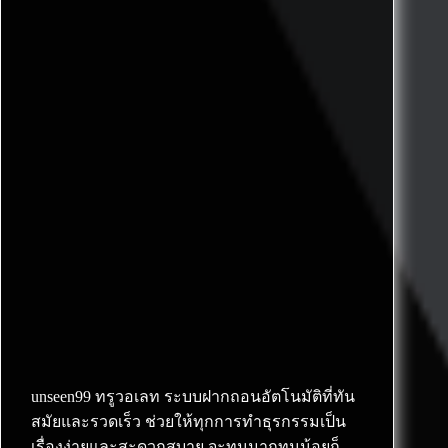
ฟรี
คูณ
กำไร
สุด
คุ้ม
unseen99 ทรูวอเลท ระบบฝากถอนอัตโนมัติที่ทัน
สมัยและรวดเร็ว ช่วยให้ทุกการทำธุรกรรมเป็น
เรื่องง่ายและสะดวกสบาย จะทุนมากทุนน้อยก็