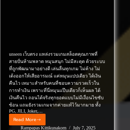
unseen เว็บตรง แหล่งรวมเกมสล็อตคุณภาพที่
สายปั่นห้ามพลาด หมุนสนุก ไม่มีสะดุด ด้วยระบบ
ที่ถูกพัฒนามาอย่างดี เล่นลื่นทุกเกม ไม่ค้าง ไม่
เด้งออกให้เสียอารมณ์ แค่หมุนแปปเดียว ได้เงิน
คืนไว เหมาะสำหรับคนที่ชอบความรวดเร็วใน
การทำเงิน เพราะที่นี่หมุนแป๊บเดียวก็เห็นผล ได้
เงินคืนไว ถอนได้จริงทุกยอดแบบไม่มีเงื่อนไขซับ
ซ้อน แถมยังรวมเกมจากค่ายแท้ไว้มากมาย ทั้ง
PG, JILI, Joker,…
Read More
unseen
Rampapas Kittikunakorn
July 7, 2025
เว็บ