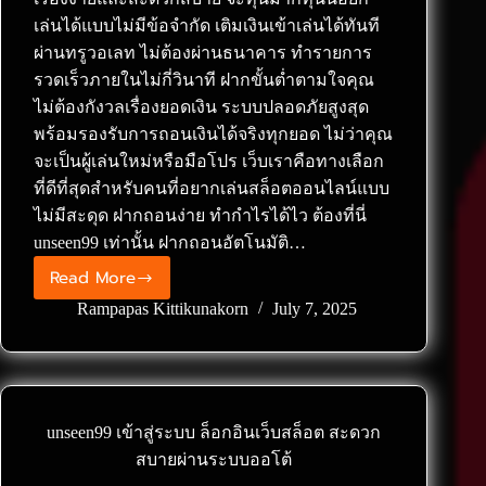
เล่นได้แบบไม่มีข้อจำกัด เติมเงินเข้าเล่นได้ทันที
ผ่านทรูวอเลท ไม่ต้องผ่านธนาคาร ทำรายการ
รวดเร็วภายในไม่กี่วินาที ฝากขั้นต่ำตามใจคุณ
ไม่ต้องกังวลเรื่องยอดเงิน ระบบปลอดภัยสูงสุด
พร้อมรองรับการถอนเงินได้จริงทุกยอด ไม่ว่าคุณ
จะเป็นผู้เล่นใหม่หรือมือโปร เว็บเราคือทางเลือก
ที่ดีที่สุดสำหรับคนที่อยากเล่นสล็อตออนไลน์แบบ
ไม่มีสะดุด ฝากถอนง่าย ทำกำไรได้ไว ต้องที่นี่
unseen99 เท่านั้น ฝากถอนอัตโนมัติ…
Read More
unseen99
Rampapas Kittikunakorn
July 7, 2025
ทรู
วอ
เลท
ฝาก
ถอน
อัตโนมัติ
unseen99 เข้าสู่ระบบ ล็อกอินเว็บสล็อต สะดวก
จะ
สบายผ่านระบบออโต้
ทุน